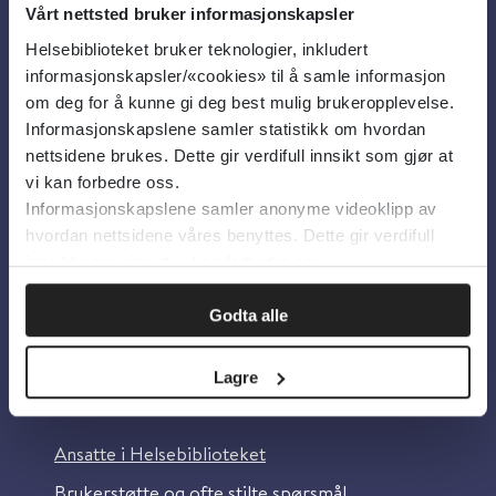
Vårt nettsted bruker informasjonskapsler
Helsebiblioteket bruker teknologier, inkludert
Om oss
informasjonskapsler/«cookies» til å samle informasjon
om deg for å kunne gi deg best mulig brukeropplevelse.
Informasjonskapslene samler statistikk om hvordan
Om Helsebiblioteket
nettsidene brukes. Dette gir verdifull innsikt som gjør at
Personvern og informasjonskapsler
vi kan forbedre oss.
Informasjonskapslene samler anonyme videoklipp av
Tilgjengelighetserklæring
hvordan nettsidene våres benyttes. Dette gir verdifull
Information in English
innsikt som gjør at vi kan forbedre oss.
Bilder fra Colourbox.com
Godta alle
Lagre
Kontakt oss
Ansatte i Helsebiblioteket
Brukerstøtte og ofte stilte spørsmål