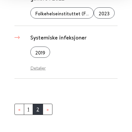
Folkehelseinstituttet (FHI)
2023
Systemiske infeksjoner
2019
Detaljer
«
1
2
»