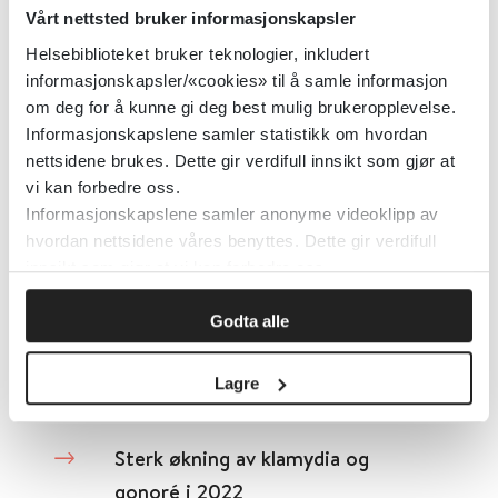
Vårt nettsted bruker informasjonskapsler
Smittevernplan regiona - Helse
Helsebiblioteket bruker teknologier, inkludert
Sør-Øst
informasjonskapsler/«cookies» til å samle informasjon
om deg for å kunne gi deg best mulig brukeropplevelse.
Helse Sør-Øst
2021
Informasjonskapslene samler statistikk om hvordan
nettsidene brukes. Dette gir verdifull innsikt som gjør at
Detaljer
vi kan forbedre oss.
Informasjonskapslene samler anonyme videoklipp av
hvordan nettsidene våres benyttes. Dette gir verdifull
Smittevernråd ved reiser
innsikt som gjør at vi kan forbedre oss.
Folkehelseinstituttet (FHI)
Godta alle
Detaljer
Lagre
Sterk økning av klamydia og
gonoré i 2022