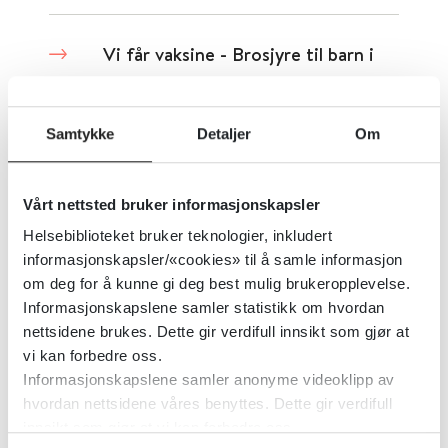
Vi får vaksine - Brosjyre til barn i
2. klassetrinn som skal få vaksine
Samtykke
Detaljer
Om
Folkehelseinstituttet (FHI)
Detaljer
Vårt nettsted bruker informasjonskapsler
Helsebiblioteket bruker teknologier, inkludert
Voksenvaksinasjonsprogrammet -
informasjonskapsler/«cookies» til å samle informasjon
om deg for å kunne gi deg best mulig brukeropplevelse.
håndbok for helsepersonell
Informasjonskapslene samler statistikk om hvordan
nettsidene brukes. Dette gir verdifull innsikt som gjør at
Folkehelseinstituttet (FHI)
vi kan forbedre oss.
Informasjonskapslene samler anonyme videoklipp av
Detaljer
hvordan nettsidene våres benyttes. Dette gir verdifull
innsikt som gjør at vi kan forbedre oss.