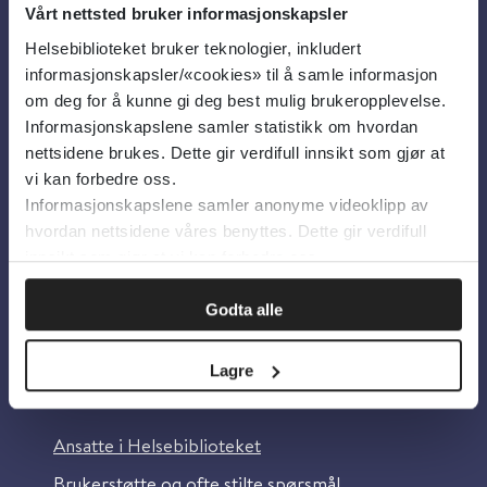
Vårt nettsted bruker informasjonskapsler
Helsebiblioteket bruker teknologier, inkludert
Om oss
informasjonskapsler/«cookies» til å samle informasjon
om deg for å kunne gi deg best mulig brukeropplevelse.
Informasjonskapslene samler statistikk om hvordan
Om Helsebiblioteket
nettsidene brukes. Dette gir verdifull innsikt som gjør at
Personvern og informasjonskapsler
vi kan forbedre oss.
Informasjonskapslene samler anonyme videoklipp av
Tilgjengelighetserklæring
hvordan nettsidene våres benyttes. Dette gir verdifull
Information in English
innsikt som gjør at vi kan forbedre oss.
Bilder fra Colourbox.com
Godta alle
Lagre
Kontakt oss
Ansatte i Helsebiblioteket
Brukerstøtte og ofte stilte spørsmål