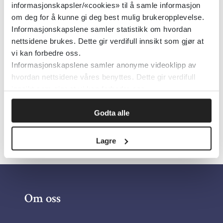
informasjonskapsler/«cookies» til å samle informasjon
om deg for å kunne gi deg best mulig brukeropplevelse.
Søkelys på hverdagsrehabilitering
Informasjonskapslene samler statistikk om hvordan
nettsidene brukes. Dette gir verdifull innsikt som gjør at
Senter for omsorgsforskning
2022
vi kan forbedre oss.
Informasjonskapslene samler anonyme videoklipp av
hvordan nettsidene våres benyttes. Dette gir verdifull
innsikt som gjør at vi kan forbedre oss.
Godta alle
«
1
2
»
Lagre
Om oss