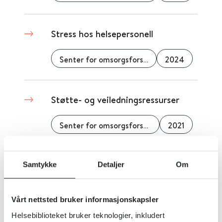
Stress hos helsepersonell
Senter for omsorgsforskning
2024
Støtte- og veiledningsressurser
Senter for omsorgsforskning
2021
Sykehjemslegene savnet
Samtykke
Detaljer
Om
kollegastøtte
Vårt nettsted bruker informasjonskapsler
Senter for omsorgsforskning
2023
Helsebiblioteket bruker teknologier, inkludert