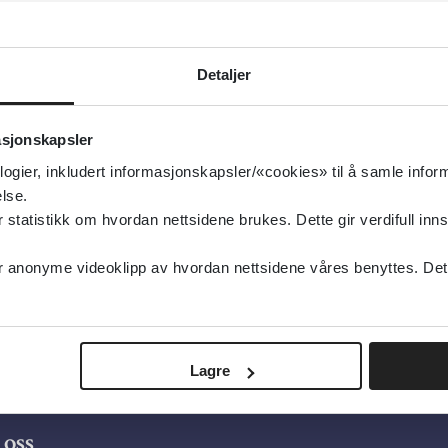
Detaljer
asjonskapsler
logier, inkludert informasjonskapsler/«cookies» til å samle info
lse.
tatistikk om hvordan nettsidene brukes. Dette gir verdifull inns
anonyme videoklipp av hvordan nettsidene våres benyttes. Dette 
Lagre
oss