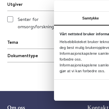
Utgiver
Samtykke
Senter for
omsorgsforskning
Vårt nettsted bruker inform
Tema
Helsebiblioteket bruker tekno
deg best mulig brukeroppleve
Informasjonskapslene samler s
Dokumenttype
forbedre oss.
Informasjonskapslene samler 
gjør at vi kan forbedre oss.
Om oss
Kontakt 