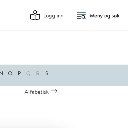
Logg inn
Meny og søk
N
O
P
Q
R
S
Alfabetisk