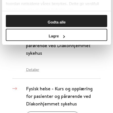
hvordan nettsidene våres benyttes. Dette gir verdifull
innsikt som gjør at vi kan forbedre oss.
Detaljer
Godta alle
Fysisk og psykisk helse - Kurs og
Lagre
opplæring for pasienter og
pårørende ved Diakonhjemmet
sykehus
Detaljer
Fysisk helse - Kurs og opplæring
for pasienter og pårørende ved
Diakonhjemmet sykehus