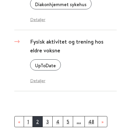
Diakonhjemmet sykehus
Detaljer
Fysisk aktivitet og trening hos
eldre voksne
UpToDate
Detaljer
«
1
2
3
4
5
...
48
»