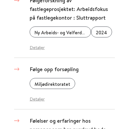
Følgeforskning av
fastlegeprosjektet: Arbeidsfokus
på fastlegekontor : Sluttrapport
Ny Arbeids- og Velferdsforvaltning (NAV)
2024
Detaljer
Følge opp forsøpling
Miljødirektoratet
Detaljer
Følelser og erfaringer hos