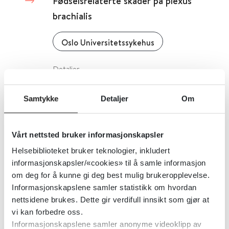
Fødselsrelaterte skader på plexus
brachialis
Oslo Universitetssykehus
Detaljer
Samtykke
Detaljer
Om
Fødselsmerker - oversikt
Rikshandboken i barnhälsovården
Vårt nettsted bruker informasjonskapsler
Helsebiblioteket bruker teknologier, inkludert
Detaljer
informasjonskapsler/«cookies» til å samle informasjon
om deg for å kunne gi deg best mulig brukeropplevelse.
Informasjonskapslene samler statistikk om hvordan
Fødsel - Veileder i fødselshjelp
nettsidene brukes. Dette gir verdifull innsikt som gjør at
vi kan forbedre oss.
Norsk gynekologisk forening
Informasjonskapslene samler anonyme videoklipp av