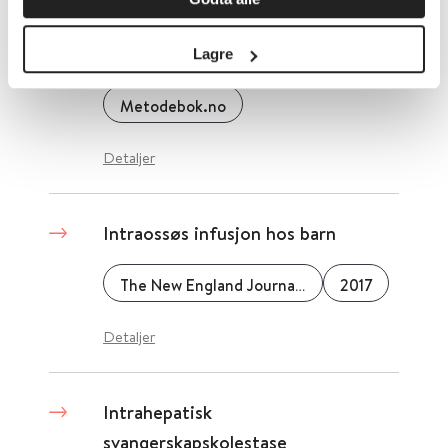
Intrauterin fosterdød -
epidemiologi
Lagre
Metodebok.no
Detaljer
Intraossøs infusjon hos barn
The New England Journal of Medicine
2017
Detaljer
Intrahepatisk
svangerskapskolestase