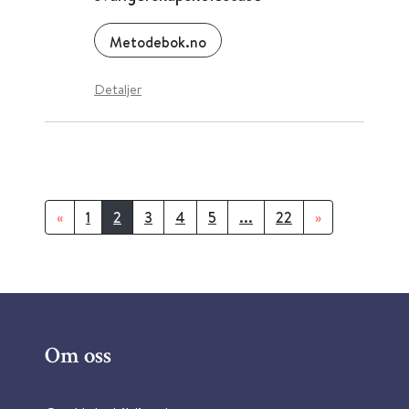
Metodebok.no
Detaljer
«
1
2
3
4
5
...
22
»
Om oss