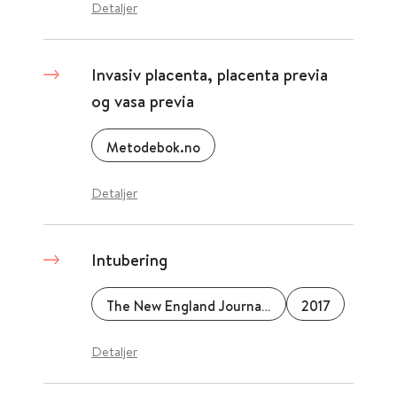
Detaljer
Invasiv placenta, placenta previa
og vasa previa
Metodebok.no
Detaljer
Intubering
The New England Journal of Medicine
2017
Detaljer