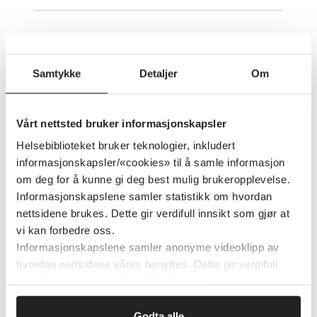
Intrauterin
veksthemming/IUGR/FGR
Samtykke
Detaljer
Om
Metodebok.no
Vårt nettsted bruker informasjonskapsler
Detaljer
Helsebiblioteket bruker teknologier, inkludert
informasjonskapsler/«cookies» til å samle informasjon
om deg for å kunne gi deg best mulig brukeropplevelse.
Intrauterin prevensjon (spiral) i
Informasjonskapslene samler statistikk om hvordan
UpToDate
nettsidene brukes. Dette gir verdifull innsikt som gjør at
vi kan forbedre oss.
UpToDate
Informasjonskapslene samler anonyme videoklipp av
hvordan nettsidene våres benyttes. Dette gir verdifull
Detaljer
innsikt som gjør at vi kan forbedre oss.
Godta alle