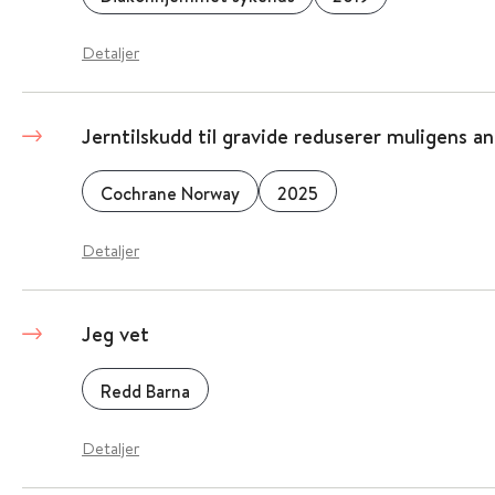
Detaljer
Jerntilskudd til gravide reduserer muligens 
Cochrane Norway
2025
Detaljer
Jeg vet
Redd Barna
Detaljer