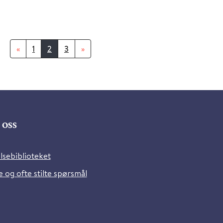
«
1
2
3
»
oss
lsebiblioteket
 og ofte stilte spørsmål