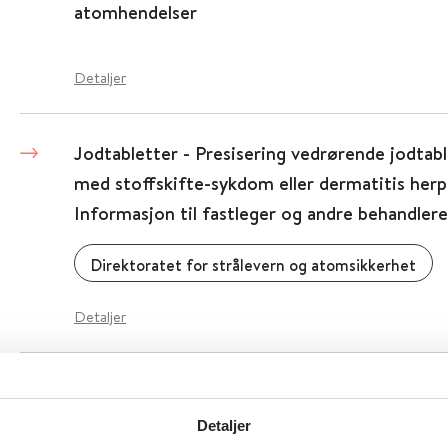
atomhendelser
Detaljer
Jodtabletter - Presisering vedrørende jodtab
med stoffskifte-sykdom eller dermatitis herp
Informasjon til fastleger og andre behandlere
Direktoratet for strålevern og atomsikkerhet
Detaljer
Jodtabletter - inntak av jodtabletter for inns
DSA og CBRNE-senteret
Detaljer