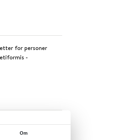
letter for personer
etiformis -
atspersonell – Råd fra
Om