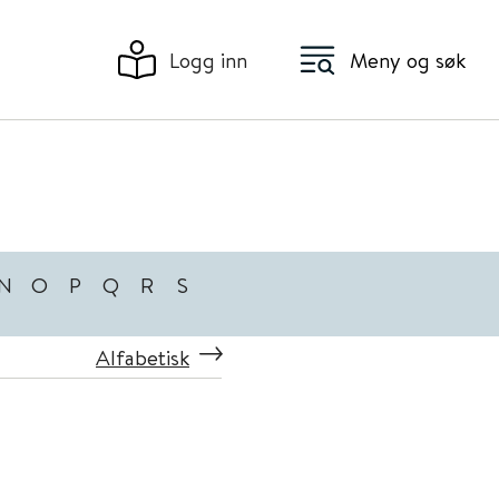
Logg inn
Meny og søk
N
O
P
Q
R
S
Alfabetisk