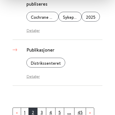
publiseres
Cochrane Norway
Sykepleien
2025
Detaljer
Publikasjoner
Distrikssenteret
Detaljer
«
1
2
3
4
5
...
45
»