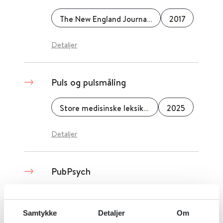
The New England Journal of Medicine
2017
Detaljer
Puls og pulsmåling
Store medisinske leksikon
2025
Detaljer
PubPsych
2015
Samtykke
Detaljer
Om
Detaljer