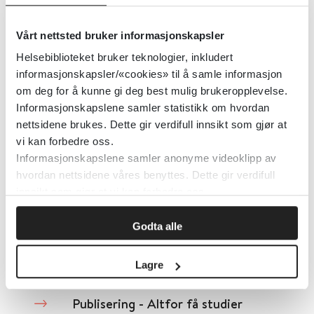
Vårt nettsted bruker informasjonskapsler
PubMed – søkeveiledning
Helsebiblioteket bruker teknologier, inkludert
informasjonskapsler/«cookies» til å samle informasjon
Spesialgruppen for medisin og helsefag (SMH), Norsk bibliotekforening
2021
om deg for å kunne gi deg best mulig brukeropplevelse.
Informasjonskapslene samler statistikk om hvordan
Detaljer
nettsidene brukes. Dette gir verdifull innsikt som gjør at
vi kan forbedre oss.
Informasjonskapslene samler anonyme videoklipp av
PubMed
hvordan nettsidene våres benyttes. Dette gir verdifull
innsikt som gjør at vi kan forbedre oss.
National Library of Medicine (NLM)
2020
Godta alle
Detaljer
Lagre
Publisering - Altfor få studier