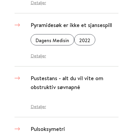
Detaljer
Pyramidesøk er ikke et sjansespill
Dagens Medisin
2022
Detaljer
Pustestans - alt du vil vite om
obstruktiv søvnapné
Detaljer
Pulsoksymetri