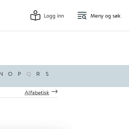
Logg inn
Meny og søk
N
O
P
Q
R
S
Alfabetisk