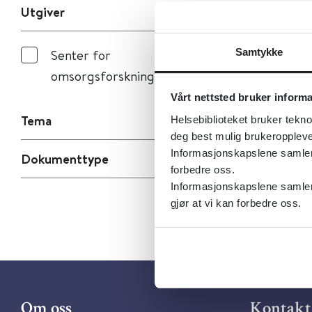
Utgiver
Samtykke
Senter for
omsorgsforskning
Vårt nettsted bruker inform
Tema
Helsebiblioteket bruker tekno
deg best mulig brukeroppleve
Informasjonskapslene samler s
Dokumenttype
forbedre oss.
Informasjonskapslene samler 
gjør at vi kan forbedre oss.
Om oss
Kontakt 