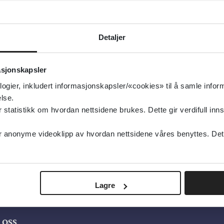
vask og stell
Detaljer
Senter for omsorgsforskning
2020
asjonskapsler
logier, inkludert informasjonskapsler/«cookies» til å samle info
lse.
tatistikk om hvordan nettsidene brukes. Dette gir verdifull inns
«
1
2
»
anonyme videoklipp av hvordan nettsidene våres benyttes. Dette 
Lagre
oss