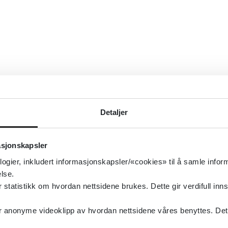
Detaljer
asjonskapsler
logier, inkludert informasjonskapsler/«cookies» til å samle info
lse.
tatistikk om hvordan nettsidene brukes. Dette gir verdifull inns
anonyme videoklipp av hvordan nettsidene våres benyttes. Dette 