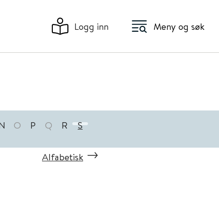
Logg inn
Meny og søk
N
O
P
Q
R
S
Alfabetisk