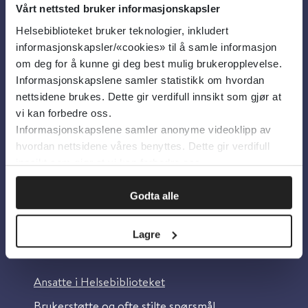
Vårt nettsted bruker informasjonskapsler
Helsebiblioteket bruker teknologier, inkludert
Om oss
informasjonskapsler/«cookies» til å samle informasjon
om deg for å kunne gi deg best mulig brukeropplevelse.
Informasjonskapslene samler statistikk om hvordan
Om Helsebiblioteket
nettsidene brukes. Dette gir verdifull innsikt som gjør at
Personvern og informasjonskapsler
vi kan forbedre oss.
Informasjonskapslene samler anonyme videoklipp av
Tilgjengelighetserklæring
hvordan nettsidene våres benyttes. Dette gir verdifull
Information in English
innsikt som gjør at vi kan forbedre oss.
Bilder fra Colourbox.com
Godta alle
Lagre
Kontakt oss
Ansatte i Helsebiblioteket
Brukerstøtte og ofte stilte spørsmål