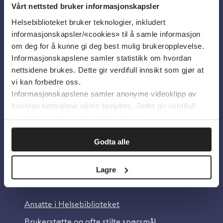
Vårt nettsted bruker informasjonskapsler
Helsebiblioteket bruker teknologier, inkludert
Om oss
informasjonskapsler/«cookies» til å samle informasjon
om deg for å kunne gi deg best mulig brukeropplevelse.
Informasjonskapslene samler statistikk om hvordan
Om Helsebiblioteket
nettsidene brukes. Dette gir verdifull innsikt som gjør at
Personvern og informasjonskapsler
vi kan forbedre oss.
Informasjonskapslene samler anonyme videoklipp av
Tilgjengelighetserklæring
hvordan nettsidene våres benyttes. Dette gir verdifull
Information in English
innsikt som gjør at vi kan forbedre oss.
Bilder fra Colourbox.com
Godta alle
Lagre
Kontakt oss
Ansatte i Helsebiblioteket
Brukerstøtte og ofte stilte spørsmål