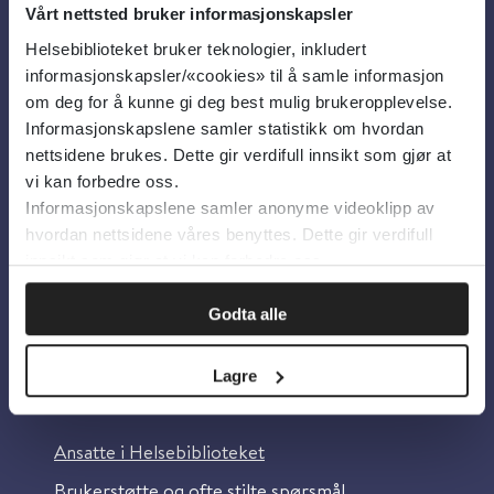
Vårt nettsted bruker informasjonskapsler
Helsebiblioteket bruker teknologier, inkludert
Om oss
informasjonskapsler/«cookies» til å samle informasjon
om deg for å kunne gi deg best mulig brukeropplevelse.
Informasjonskapslene samler statistikk om hvordan
Om Helsebiblioteket
nettsidene brukes. Dette gir verdifull innsikt som gjør at
Personvern og informasjonskapsler
vi kan forbedre oss.
Informasjonskapslene samler anonyme videoklipp av
Tilgjengelighetserklæring
hvordan nettsidene våres benyttes. Dette gir verdifull
Information in English
innsikt som gjør at vi kan forbedre oss.
Bilder fra Colourbox.com
Godta alle
Lagre
Kontakt oss
Ansatte i Helsebiblioteket
Brukerstøtte og ofte stilte spørsmål