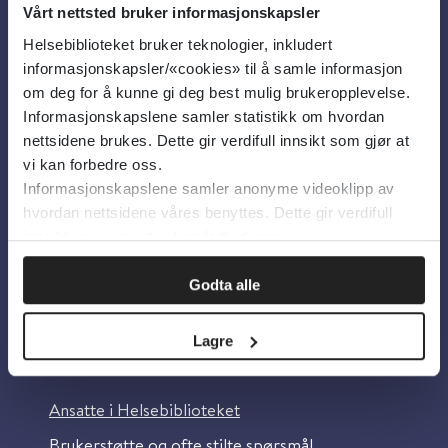
Vårt nettsted bruker informasjonskapsler
Helsebiblioteket bruker teknologier, inkludert
Om oss
informasjonskapsler/«cookies» til å samle informasjon
om deg for å kunne gi deg best mulig brukeropplevelse.
Informasjonskapslene samler statistikk om hvordan
Om Helsebiblioteket
nettsidene brukes. Dette gir verdifull innsikt som gjør at
Personvern og informasjonskapsler
vi kan forbedre oss.
Informasjonskapslene samler anonyme videoklipp av
Tilgjengelighetserklæring
hvordan nettsidene våres benyttes. Dette gir verdifull
Information in English
innsikt som gjør at vi kan forbedre oss.
Bilder fra Colourbox.com
Godta alle
Lagre
Kontakt oss
Ansatte i Helsebiblioteket
Brukerstøtte og ofte stilte spørsmål