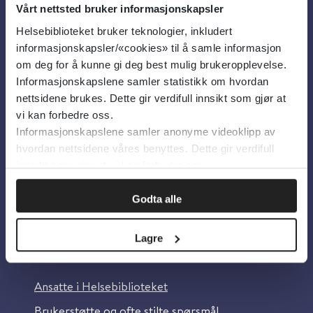
Vårt nettsted bruker informasjonskapsler
Helsebiblioteket bruker teknologier, inkludert
Om oss
informasjonskapsler/«cookies» til å samle informasjon
om deg for å kunne gi deg best mulig brukeropplevelse.
Informasjonskapslene samler statistikk om hvordan
Om Helsebiblioteket
nettsidene brukes. Dette gir verdifull innsikt som gjør at
Personvern og informasjonskapsler
vi kan forbedre oss.
Informasjonskapslene samler anonyme videoklipp av
Tilgjengelighetserklæring
hvordan nettsidene våres benyttes. Dette gir verdifull
Information in English
innsikt som gjør at vi kan forbedre oss.
Bilder fra Colourbox.com
Godta alle
Lagre
Kontakt oss
Ansatte i Helsebiblioteket
Brukerstøtte og ofte stilte spørsmål