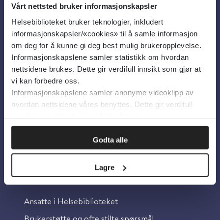
Vårt nettsted bruker informasjonskapsler
Helsebiblioteket bruker teknologier, inkludert
Om oss
informasjonskapsler/«cookies» til å samle informasjon
om deg for å kunne gi deg best mulig brukeropplevelse.
Informasjonskapslene samler statistikk om hvordan
Om Helsebiblioteket
nettsidene brukes. Dette gir verdifull innsikt som gjør at
Personvern og informasjonskapsler
vi kan forbedre oss.
Informasjonskapslene samler anonyme videoklipp av
Tilgjengelighetserklæring
hvordan nettsidene våres benyttes. Dette gir verdifull
Information in English
innsikt som gjør at vi kan forbedre oss.
Bilder fra Colourbox.com
Godta alle
Lagre
Kontakt oss
Ansatte i Helsebiblioteket
Brukerstøtte og ofte stilte spørsmål