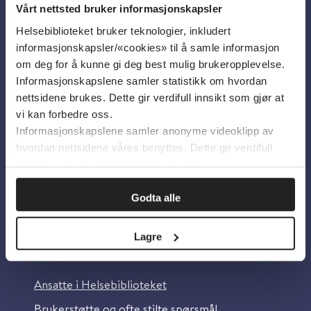
Vårt nettsted bruker informasjonskapsler
Helsebiblioteket bruker teknologier, inkludert
Om oss
informasjonskapsler/«cookies» til å samle informasjon
om deg for å kunne gi deg best mulig brukeropplevelse.
Informasjonskapslene samler statistikk om hvordan
Om Helsebiblioteket
nettsidene brukes. Dette gir verdifull innsikt som gjør at
Personvern og informasjonskapsler
vi kan forbedre oss.
Informasjonskapslene samler anonyme videoklipp av
Tilgjengelighetserklæring
hvordan nettsidene våres benyttes. Dette gir verdifull
Information in English
innsikt som gjør at vi kan forbedre oss.
Bilder fra Colourbox.com
Godta alle
Lagre
Kontakt oss
Ansatte i Helsebiblioteket
Brukerstøtte og ofte stilte spørsmål