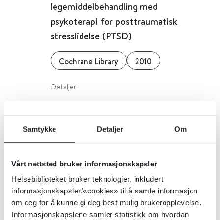
legemiddelbehandling med
psykoterapi for posttraumatisk
stresslidelse (PTSD)
Cochrane Library
2010
Detaljer
Sport og lek mot post-traumatisk
Samtykke
Detaljer
Om
stresslidelse (PTSD)
Cochrane Library
2010
Vårt nettsted bruker informasjonskapsler
Helsebiblioteket bruker teknologier, inkludert
Detaljer
informasjonskapsler/«cookies» til å samle informasjon
om deg for å kunne gi deg best mulig brukeropplevelse.
Informasjonskapslene samler statistikk om hvordan