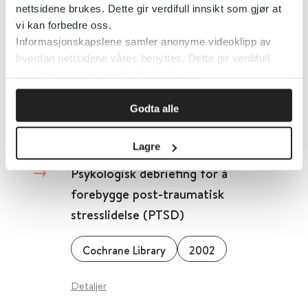
Tidlige psykologiske tiltak i flere
nettsidene brukes. Dette gir verdifull innsikt som gjør at
vi kan forbedre oss.
sesjoner for å forebygge post-
Informasjonskapslene samler anonyme videoklipp av
traumatisk stresslidelse
hvordan nettsidene våres benyttes. Dette gir verdifull
innsikt som gjør at vi kan forbedre oss.
Cochrane Library
2009
Godta alle
Detaljer
Lagre
Psykologisk debriefing for å
forebygge post-traumatisk
stresslidelse (PTSD)
Cochrane Library
2002
Detaljer