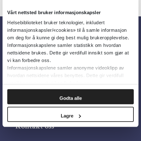
Vårt nettsted bruker informasjonskapsler
Helsebiblioteket bruker teknologier, inkludert
informasjonskapsler/«cookies» til å samle informasjon
Om oss
om deg for å kunne gi deg best mulig brukeropplevelse.
Informasjonskapslene samler statistikk om hvordan
nettsidene brukes. Dette gir verdifull innsikt som gjør at
Om Helsebiblioteket
vi kan forbedre oss.
Informasjonskapslene samler anonyme videoklipp av
Personvern og informasjonskapsler
hvordan nettsidene våres benyttes. Dette gir verdifull
Tilgjengelighetserklæring
innsikt som gjør at vi kan forbedre oss.
Information in English
Godta alle
Bilder fra Colourbox.com
Lagre
Kontakt oss