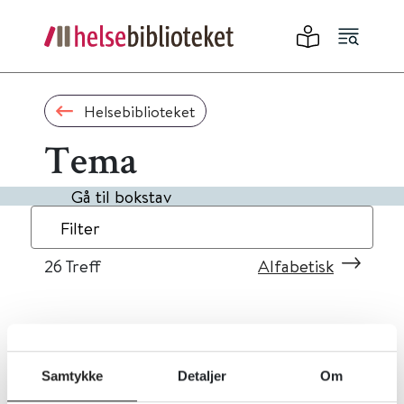
Helsebiblioteket
Tema
Gå til bokstav
Filter
26
Treff
Alfabetisk
«
1
2
3
»
Samtykke
Detaljer
Om