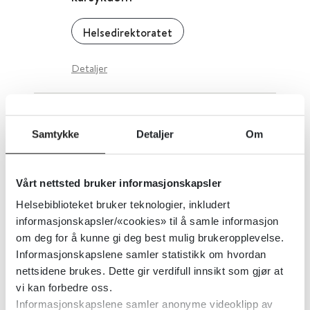
Helsedirektoratet
Detaljer
Legemiddelbehandling for sosial
Samtykke
Detaljer
Om
angstlidelse
Cochrane Library
2017
Vårt nettsted bruker informasjonskapsler
Helsebiblioteket bruker teknologier, inkludert
Detaljer
informasjonskapsler/«cookies» til å samle informasjon
om deg for å kunne gi deg best mulig brukeropplevelse.
Informasjonskapslene samler statistikk om hvordan
Legemiddelbehandling for delirium
nettsidene brukes. Dette gir verdifull innsikt som gjør at
hos terminalt syke voksne
vi kan forbedre oss.
Informasjonskapslene samler anonyme videoklipp av