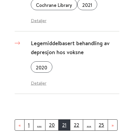
Cochrane Library
2021
Detaljer
Legemiddelbasert behandling av
depresjon hos voksne
2020
Detaljer
«
1
...
20
21
22
...
25
»