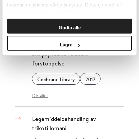
2021
hvordan nettsidene våres benyttes. Dette gir verdifull
innsikt som gjør at vi kan forbedre oss.
Detaljer
Godta alle
Legemiddelbehandling for
Lagre
antipsykotika-relatert
forstoppelse
Cochrane Library
2017
Detaljer
Legemiddelbehandling av
trikotillomani