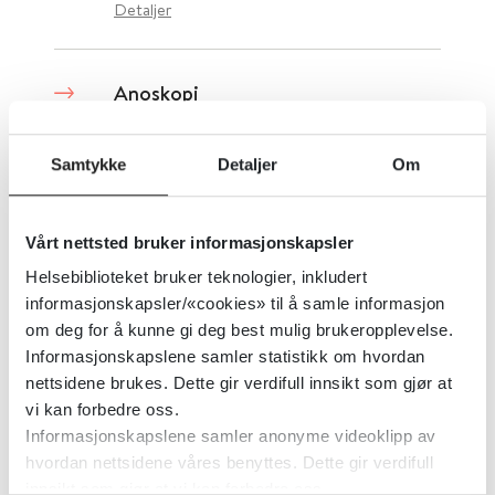
Detaljer
Anoskopi
2024
Samtykke
Detaljer
Om
Detaljer
Vårt nettsted bruker informasjonskapsler
Helsebiblioteket bruker teknologier, inkludert
Anseelsesskala for medisinske
informasjonskapsler/«cookies» til å samle informasjon
tilstander
om deg for å kunne gi deg best mulig brukeropplevelse.
Informasjonskapslene samler statistikk om hvordan
Helsebiblioteket
nettsidene brukes. Dette gir verdifull innsikt som gjør at
vi kan forbedre oss.
Informasjonskapslene samler anonyme videoklipp av
Detaljer
hvordan nettsidene våres benyttes. Dette gir verdifull
innsikt som gjør at vi kan forbedre oss.