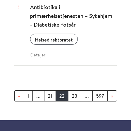
Antibiotika i
primærhelsetjenesten – Sykehjem
- Diabetiske fotsår
Helsedirektoratet
Detaljer
«
1
...
21
22
23
...
597
»