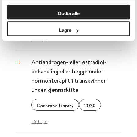
Anskaffelsesloven
Godta alle
Lovdata
2016
Lagre
Detaljer
Antiandrogen- eller østradiol-
behandling eller begge under
hormonterapi til transkvinner
under kjønnsskifte
Cochrane Library
2020
Detaljer