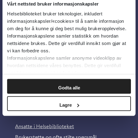
Vårt nettsted bruker informasjonskapsler
Helsebiblioteket bruker teknologier, inkludert
Om oss
informasjonskapsler/«cookies» til å samle informasjon
om deg for å kunne gi deg best mulig brukeropplevelse.
Informasjonskapslene samler statistikk om hvordan
Om Helsebiblioteket
nettsidene brukes. Dette gir verdifull innsikt som gjør at
Personvern og informasjonskapsler
vi kan forbedre oss.
Informasjonskapslene samler anonyme videoklipp av
Tilgjengelighetserklæring
hvordan nettsidene våres benyttes. Dette gir verdifull
Information in English
innsikt som gjør at vi kan forbedre oss.
Bilder fra Colourbox.com
Godta alle
Lagre
Kontakt oss
Ansatte i Helsebiblioteket
Brukerstøtte og ofte stilte spørsmål