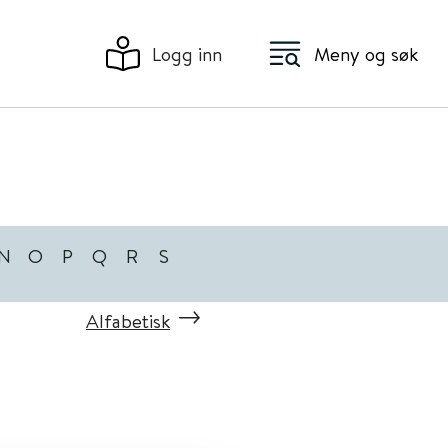
Logg inn
Meny og søk
N
O
P
Q
R
S
Alfabetisk