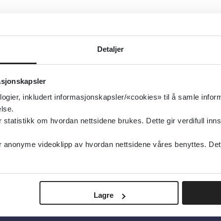
Detaljer
asjonskapsler
logier, inkludert informasjonskapsler/«cookies» til å samle info
lse.
tatistikk om hvordan nettsidene brukes. Dette gir verdifull inns
anonyme videoklipp av hvordan nettsidene våres benyttes. Dette 
Lagre