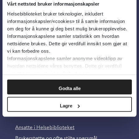
Vårt nettsted bruker informasjonskapsler
Helsebiblioteket bruker teknologier, inkludert
Om oss
informasjonskapsler/«cookies» til å samle informasjon
om deg for å kunne gi deg best mulig brukeropplevelse.
Informasjonskapslene samler statistikk om hvordan
Om Helsebiblioteket
nettsidene brukes. Dette gir verdifull innsikt som gjør at
Personvern og informasjonskapsler
vi kan forbedre oss.
Informasjonskapslene samler anonyme videoklipp av
Tilgjengelighetserklæring
hvordan nettsidene våres benyttes. Dette gir verdifull
Information in English
innsikt som gjør at vi kan forbedre oss.
Bilder fra Colourbox.com
Godta alle
Lagre
Kontakt oss
Ansatte i Helsebiblioteket
Brukerstøtte og ofte stilte spørsmål