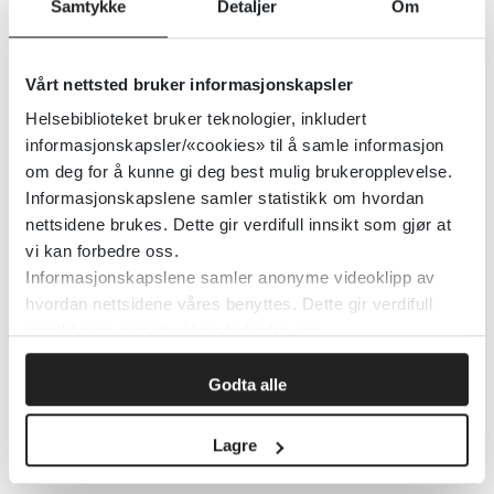
Samtykke
Detaljer
Om
Norsk kirurgisk forening
Vårt nettsted bruker informasjonskapsler
Helsebiblioteket bruker teknologier, inkludert
Kirurgen
2020
informasjonskapsler/«cookies» til å samle informasjon
om deg for å kunne gi deg best mulig brukeropplevelse.
Detaljer
Informasjonskapslene samler statistikk om hvordan
nettsidene brukes. Dette gir verdifull innsikt som gjør at
vi kan forbedre oss.
Norsk kodeverk for uønskede
Informasjonskapslene samler anonyme videoklipp av
pasienthendelser
hvordan nettsidene våres benyttes. Dette gir verdifull
innsikt som gjør at vi kan forbedre oss.
Helsedirektoratet
2021
Godta alle
Detaljer
Lagre