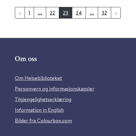
«
1
...
22
23
24
...
32
»
Om oss
Om Helsebiblioteket
Personvern og informasjonskapsler
Tilgjengelighetserklæring
Information in English
Bilder fra Colourbox.com