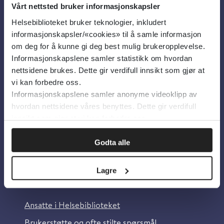
Vårt nettsted bruker informasjonskapsler
Helsebiblioteket bruker teknologier, inkludert
Om oss
informasjonskapsler/«cookies» til å samle informasjon
om deg for å kunne gi deg best mulig brukeropplevelse.
Informasjonskapslene samler statistikk om hvordan
Om Helsebiblioteket
nettsidene brukes. Dette gir verdifull innsikt som gjør at
Personvern og informasjonskapsler
vi kan forbedre oss.
Informasjonskapslene samler anonyme videoklipp av
Tilgjengelighetserklæring
hvordan nettsidene våres benyttes. Dette gir verdifull
Information in English
innsikt som gjør at vi kan forbedre oss.
Bilder fra Colourbox.com
Godta alle
Lagre
Kontakt oss
Ansatte i Helsebiblioteket
Brukerstøtte og ofte stilte spørsmål