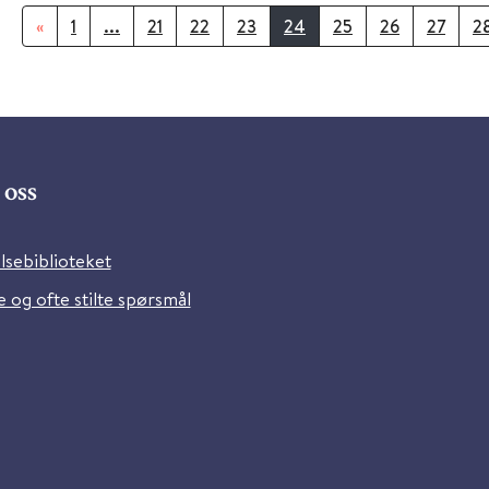
«
1
...
21
22
23
24
25
26
27
2
oss
lsebiblioteket
 og ofte stilte spørsmål