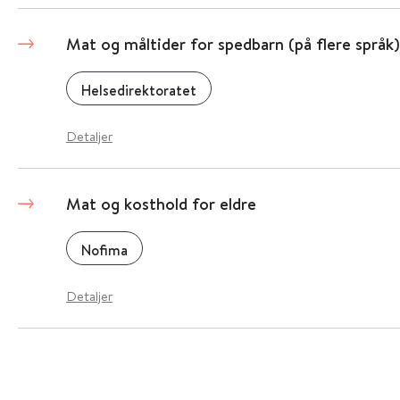
Mat og måltider for spedbarn (på flere språk)
Helsedirektoratet
Detaljer
Mat og kosthold for eldre
Nofima
Detaljer