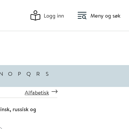
Logg inn
Meny og søk
N
O
P
Q
R
S
Alfabetisk
insk, russisk og