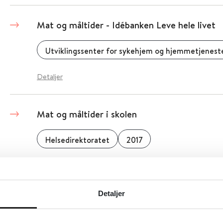
Mat og måltider - Idébanken Leve hele livet
Utviklingssenter for sykehjem og hjemmetjenest
Detaljer
Mat og måltider i skolen
Helsedirektoratet
2017
Detaljer
Detaljer
Mat og måltider i skole og barnehage - Tema