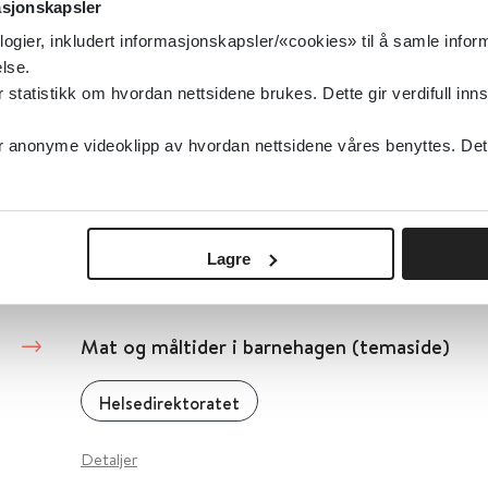
asjonskapsler
Helsedirektoratet
logier, inkludert informasjonskapsler/«cookies» til å samle info
lse.
Detaljer
tatistikk om hvordan nettsidene brukes. Dette gir verdifull inns
anonyme videoklipp av hvordan nettsidene våres benyttes. Dette 
Mat og måltider i eldreomsorgen
Arendal kommune
Lagre
Detaljer
Mat og måltider i barnehagen (temaside)
Helsedirektoratet
Detaljer