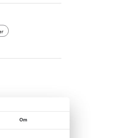
er
Om
side