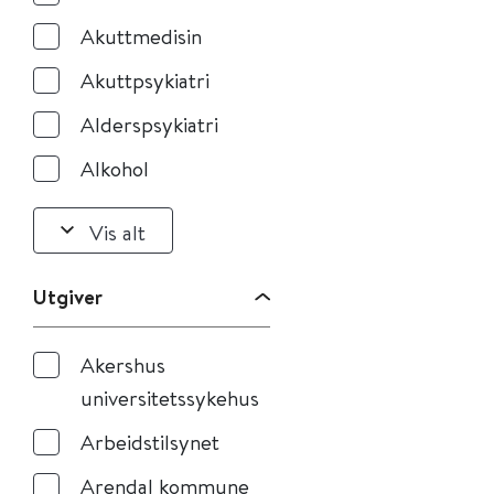
Akuttmedisin
Akuttpsykiatri
Alderspsykiatri
Alkohol
Vis alt
Utgiver
Akershus
universitetssykehus
Arbeidstilsynet
Arendal kommune