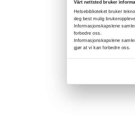
Vårt nettsted bruker inform
Helsebiblioteket bruker tekno
deg best mulig brukeroppleve
Informasjonskapslene samler s
forbedre oss.
Informasjonskapslene samler 
gjør at vi kan forbedre oss.