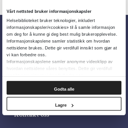
Vårt nettsted bruker informasjonskapsler
Helsebiblioteket bruker teknologier, inkludert
informasjonskapsler/«cookies» til å samle informasjon
Om oss
om deg for å kunne gi deg best mulig brukeropplevelse.
Informasjonskapslene samler statistikk om hvordan
nettsidene brukes. Dette gir verdifull innsikt som gjør at
Om Helsebiblioteket
vi kan forbedre oss.
Informasjonskapslene samler anonyme videoklipp av
Personvern og informasjonskapsler
hvordan nettsidene våres benyttes. Dette gir verdifull
Tilgjengelighetserklæring
innsikt som gjør at vi kan forbedre oss.
Information in English
Godta alle
Bilder fra Colourbox.com
Lagre
Kontakt oss