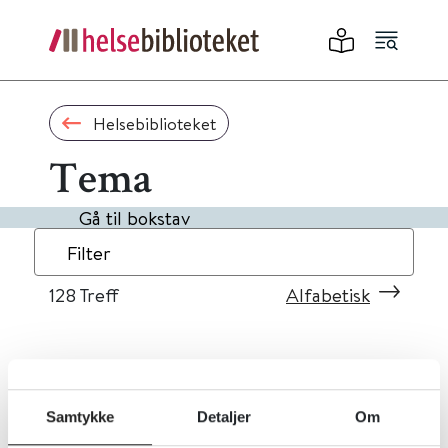
Helsebiblioteket
Tema
Gå til bokstav
Filter
128
Treff
Alfabetisk
«
1
...
9
10
11
12
13
»
Samtykke
Detaljer
Om