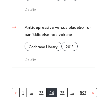
Detaljer
Antidepressiva versus placebo for
panikklidelse hos voksne
Cochrane Library
2018
Detaljer
«
1
...
23
24
25
...
597
»