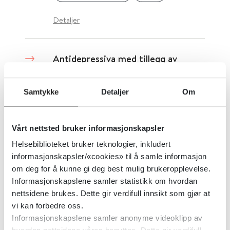
Detaljer
Antidepressiva med tillegg av
benzodiazepiner til voksne ved
alvorlig depresjon
Samtykke
Detaljer
Om
Cochrane Library
2019
Vårt nettsted bruker informasjonskapsler
Detaljer
Helsebiblioteket bruker teknologier, inkludert
informasjonskapsler/«cookies» til å samle informasjon
om deg for å kunne gi deg best mulig brukeropplevelse.
Antidepressiva mot depresjon
Informasjonskapslene samler statistikk om hvordan
nettsidene brukes. Dette gir verdifull innsikt som gjør at
sammenlignet med placebo, i
vi kan forbedre oss.
primærhelsetjenesten
Informasjonskapslene samler anonyme videoklipp av