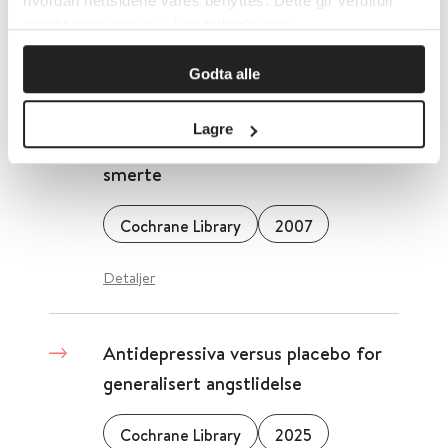
hvordan nettsidene våres benyttes. Dette gir verdifull
Cochrane Library
2009
innsikt som gjør at vi kan forbedre oss.
Detaljer
Godta alle
Lagre
Antidepressiva mot nevropatisk
smerte
Cochrane Library
2007
Detaljer
Antidepressiva versus placebo for
generalisert angstlidelse
Cochrane Library
2025