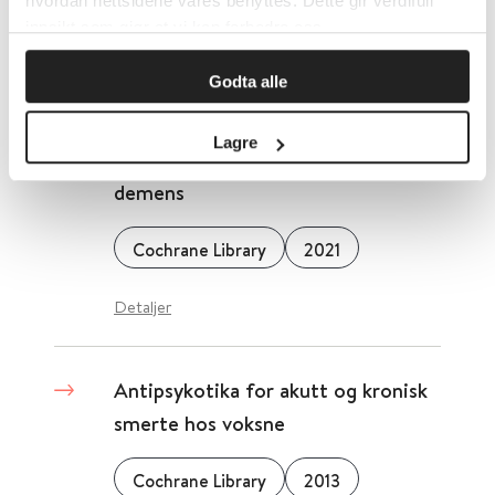
hvordan nettsidene våres benyttes. Dette gir verdifull
Detaljer
innsikt som gjør at vi kan forbedre oss.
Godta alle
Antipsykotika for agitasjon og
psykose hos personer med
Lagre
Alzheimers sykdom og vaskulær
demens
Cochrane Library
2021
Detaljer
Antipsykotika for akutt og kronisk
smerte hos voksne
Cochrane Library
2013