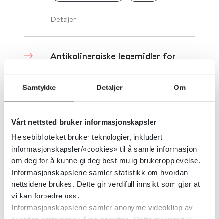
Detaljer
Antikolinergiske legemidler for
antipsykotika-indusert tardiv
dyskinesi
Samtykke
Detaljer
Om
Cochrane Library
2018
Vårt nettsted bruker informasjonskapsler
Detaljer
Helsebiblioteket bruker teknologier, inkludert
informasjonskapsler/«cookies» til å samle informasjon
om deg for å kunne gi deg best mulig brukeropplevelse.
Antioksidanter for schizofreni
Informasjonskapslene samler statistikk om hvordan
nettsidene brukes. Dette gir verdifull innsikt som gjør at
vi kan forbedre oss.
Cochrane Library
2016
Informasjonskapslene samler anonyme videoklipp av