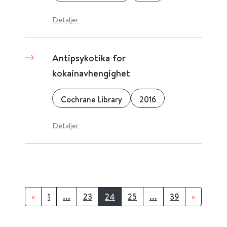
Detaljer
Antipsykotika for
kokainavhengighet
Cochrane Library
2016
Detaljer
«
1
...
23
24
25
...
39
»