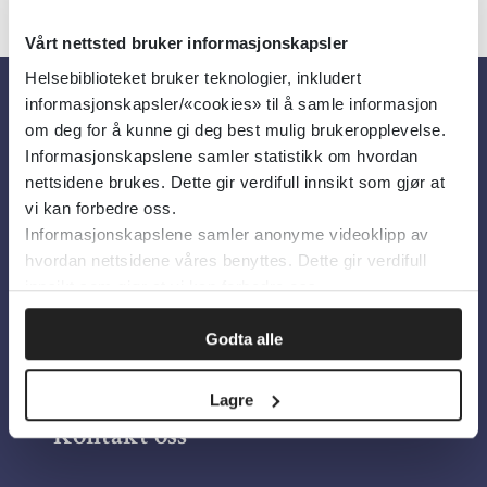
Vårt nettsted bruker informasjonskapsler
Helsebiblioteket bruker teknologier, inkludert
informasjonskapsler/«cookies» til å samle informasjon
Om oss
om deg for å kunne gi deg best mulig brukeropplevelse.
Informasjonskapslene samler statistikk om hvordan
nettsidene brukes. Dette gir verdifull innsikt som gjør at
Om Helsebiblioteket
vi kan forbedre oss.
Informasjonskapslene samler anonyme videoklipp av
Personvern og informasjonskapsler
hvordan nettsidene våres benyttes. Dette gir verdifull
Tilgjengelighetserklæring
innsikt som gjør at vi kan forbedre oss.
Information in English
Godta alle
Bilder fra Colourbox.com
Lagre
Kontakt oss