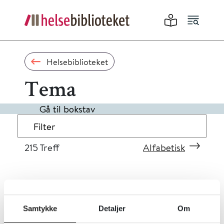
Helsebiblioteket
Tema
Gå til bokstav
Filter
215
Treff
Alfabetisk
«
1
...
18
19
20
21
22
»
Samtykke
Detaljer
Om