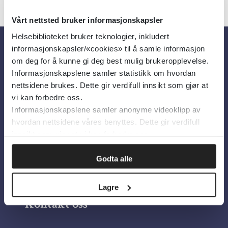
Vårt nettsted bruker informasjonskapsler
Helsebiblioteket bruker teknologier, inkludert
informasjonskapsler/«cookies» til å samle informasjon
Om oss
om deg for å kunne gi deg best mulig brukeropplevelse.
Informasjonskapslene samler statistikk om hvordan
nettsidene brukes. Dette gir verdifull innsikt som gjør at
Om Helsebiblioteket
vi kan forbedre oss.
Informasjonskapslene samler anonyme videoklipp av
Personvern og informasjonskapsler
hvordan nettsidene våres benyttes. Dette gir verdifull
Tilgjengelighetserklæring
innsikt som gjør at vi kan forbedre oss.
Information in English
Godta alle
Bilder fra Colourbox.com
Lagre
Kontakt oss