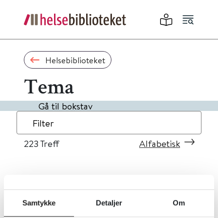
Helsebiblioteket
Tema
Gå til bokstav
Filter
223
Treff
Alfabetisk
«
1
...
19
20
21
22
23
»
Samtykke
Detaljer
Om