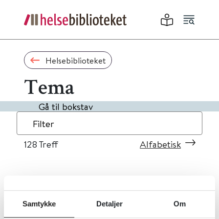
Helsebiblioteket
Tema
Gå til bokstav
Filter
128
Treff
Alfabetisk
«
1
...
9
10
11
12
13
»
Samtykke
Detaljer
Om