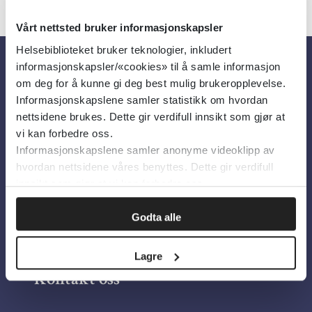
Vårt nettsted bruker informasjonskapsler
Helsebiblioteket bruker teknologier, inkludert
informasjonskapsler/«cookies» til å samle informasjon
Om oss
om deg for å kunne gi deg best mulig brukeropplevelse.
Informasjonskapslene samler statistikk om hvordan
nettsidene brukes. Dette gir verdifull innsikt som gjør at
Om Helsebiblioteket
vi kan forbedre oss.
Informasjonskapslene samler anonyme videoklipp av
Personvern og informasjonskapsler
hvordan nettsidene våres benyttes. Dette gir verdifull
Tilgjengelighetserklæring
innsikt som gjør at vi kan forbedre oss.
Information in English
Godta alle
Bilder fra Colourbox.com
Lagre
Kontakt oss