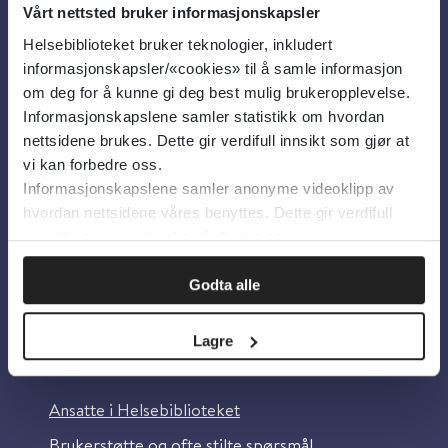
Vårt nettsted bruker informasjonskapsler
Helsebiblioteket bruker teknologier, inkludert
Om oss
informasjonskapsler/«cookies» til å samle informasjon
om deg for å kunne gi deg best mulig brukeropplevelse.
Informasjonskapslene samler statistikk om hvordan
Om Helsebiblioteket
nettsidene brukes. Dette gir verdifull innsikt som gjør at
Personvern og informasjonskapsler
vi kan forbedre oss.
Informasjonskapslene samler anonyme videoklipp av
Tilgjengelighetserklæring
hvordan nettsidene våres benyttes. Dette gir verdifull
Information in English
innsikt som gjør at vi kan forbedre oss.
Bilder fra Colourbox.com
Godta alle
Lagre
Kontakt oss
Ansatte i Helsebiblioteket
Brukerstøtte og ofte stilte spørsmål