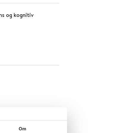
s og kognitiv
ektoratet
Om