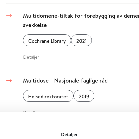
Multidomene-tiltak for forebygging av demen
svekkelse
Cochrane Library
2021
Detaljer
Multidose - Nasjonale faglige råd
Helsedirektoratet
2019
Detaljer
Multidose, status og veien videre - Helsedir
Detaljer