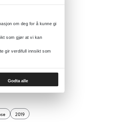
rmasjon om deg for å kunne gi
ikt som gjør at vi kan
ert vekttap)
gir verdifull innsikt som
Godta alle
ose
2019