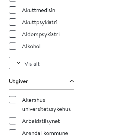
Akuttmedisin
Akuttpsykiatri
Alderspsykiatri
Alkohol
Vis alt
Utgiver
Akershus
universitetssykehus
Arbeidstilsynet
Arendal kommune