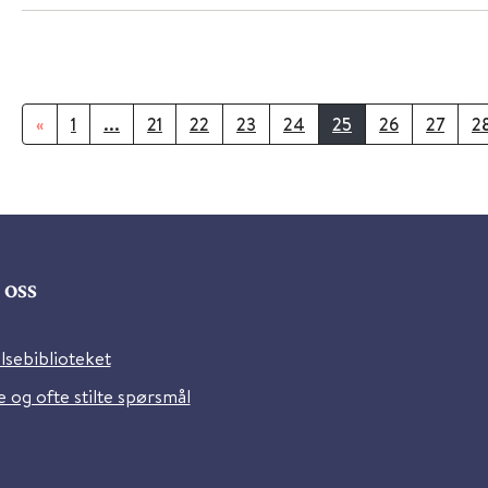
«
1
...
21
22
23
24
25
26
27
2
oss
lsebiblioteket
 og ofte stilte spørsmål