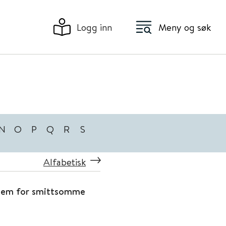
Logg inn
Meny og søk
N
O
P
Q
R
S
Alfabetisk
stem for smittsomme