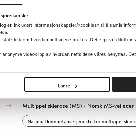
Helsedirektoratet
asjonskapsler
logier, inkludert informasjonskapsler/«cookies» til å samle info
Detaljer
lse.
tatistikk om hvordan nettsidene brukes. Dette gir verdifull inns
Multimodale tiltak for kakeksi (sykdomsrelat
anonyme videoklipp av hvordan nettsidene våres benyttes. Dette 
Cochrane Library
2025
Detaljer
Lagre
Multippel sklerose (MS) - Norsk MS-veileder
Nasjonal kompetansetjeneste for multippel skler