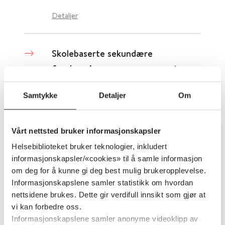
Detaljer
Skolebaserte sekundære
forebyggingsprogrammer mot
vold
Samtykke
Detaljer
Om
Cochrane Library
2006
Vårt nettsted bruker informasjonskapsler
Detaljer
Helsebiblioteket bruker teknologier, inkludert
informasjonskapsler/«cookies» til å samle informasjon
om deg for å kunne gi deg best mulig brukeropplevelse.
Skoleferdigheter og psykisk helse
Informasjonskapslene samler statistikk om hvordan
hos 8-åringer. Betydningen av
nettsidene brukes. Dette gir verdifull innsikt som gjør at
pedagogisk praksis i barnehagen
vi kan forbedre oss.
og læringsmiljø i skolen
Informasjonskapslene samler anonyme videoklipp av