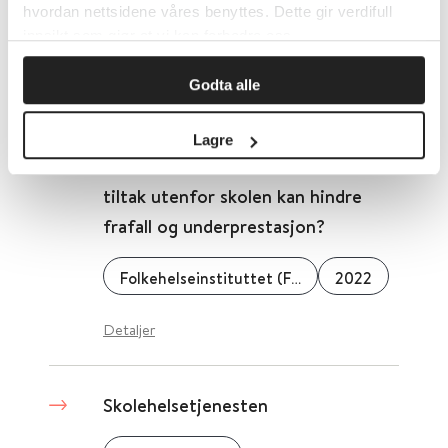
hvordan nettsidene våres benyttes. Dette gir verdifull
innsikt som gjør at vi kan forbedre oss.
Folkehelseinstituttet (FHI)
2022
Godta alle
Detaljer
Lagre
Skolefrafall - Hvilke skolerettede
tiltak utenfor skolen kan hindre
frafall og underprestasjon?
Folkehelseinstituttet (FHI)
2022
Detaljer
Skolehelsetjenesten