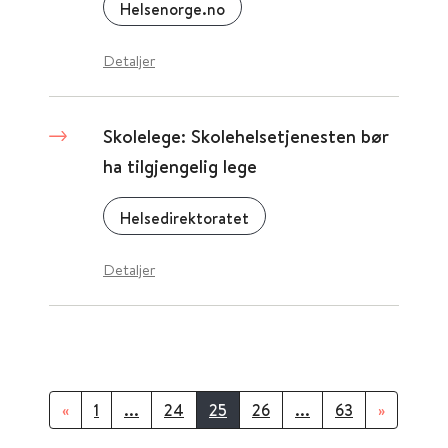
Helsenorge.no
Detaljer
Skolelege: Skolehelsetjenesten bør
ha tilgjengelig lege
Helsedirektoratet
Detaljer
«
1
...
24
25
26
...
63
»