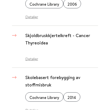
Cochrane Library
2006
Detaljer
Skjoldbruskkjertel­kreft - Cancer
Thyreoidea
Detaljer
Skolebasert forebygging av
stoffmisbruk
Cochrane Library
2014