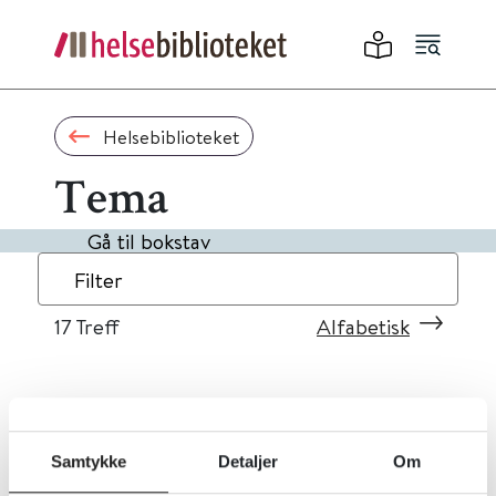
Helsebiblioteket
Tema
Gå til bokstav
Filter
17
Treff
Alfabetisk
«
1
2
»
Samtykke
Detaljer
Om