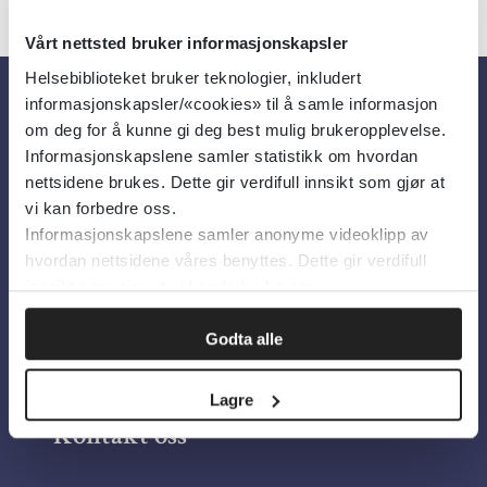
Vårt nettsted bruker informasjonskapsler
Helsebiblioteket bruker teknologier, inkludert
informasjonskapsler/«cookies» til å samle informasjon
Om oss
om deg for å kunne gi deg best mulig brukeropplevelse.
Informasjonskapslene samler statistikk om hvordan
nettsidene brukes. Dette gir verdifull innsikt som gjør at
Om Helsebiblioteket
vi kan forbedre oss.
Informasjonskapslene samler anonyme videoklipp av
Personvern og informasjonskapsler
hvordan nettsidene våres benyttes. Dette gir verdifull
Tilgjengelighetserklæring
innsikt som gjør at vi kan forbedre oss.
Information in English
Godta alle
Bilder fra Colourbox.com
Lagre
Kontakt oss