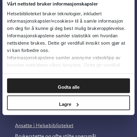
Vårt nettsted bruker informasjonskapsler
Helsebiblioteket bruker teknologier, inkludert
Om oss
informasjonskapsler/«cookies» til å samle informasjon
om deg for å kunne gi deg best mulig brukeropplevelse.
Informasjonskapslene samler statistikk om hvordan
Om Helsebiblioteket
nettsidene brukes. Dette gir verdifull innsikt som gjør at
Personvern og informasjonskapsler
vi kan forbedre oss.
Informasjonskapslene samler anonyme videoklipp av
Tilgjengelighetserklæring
hvordan nettsidene våres benyttes. Dette gir verdifull
Information in English
innsikt som gjør at vi kan forbedre oss.
Bilder fra Colourbox.com
Godta alle
Lagre
Kontakt oss
Ansatte i Helsebiblioteket
Brukerstøtte og ofte stilte spørsmål