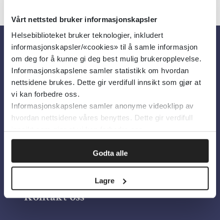
Vårt nettsted bruker informasjonskapsler
Helsebiblioteket bruker teknologier, inkludert
informasjonskapsler/«cookies» til å samle informasjon
Om oss
om deg for å kunne gi deg best mulig brukeropplevelse.
Informasjonskapslene samler statistikk om hvordan
nettsidene brukes. Dette gir verdifull innsikt som gjør at
Om Helsebiblioteket
vi kan forbedre oss.
Informasjonskapslene samler anonyme videoklipp av
Personvern og informasjonskapsler
hvordan nettsidene våres benyttes. Dette gir verdifull
Tilgjengelighetserklæring
innsikt som gjør at vi kan forbedre oss.
Information in English
Godta alle
Bilder fra Colourbox.com
Lagre
Kontakt oss