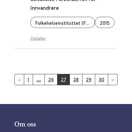
innvandrere
Folkehelseinstituttet (FHI)
2015
Detaljer
«
1
...
26
27
28
29
30
»
Om oss