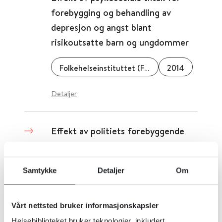
forebygging og behandling av
depresjon og angst blant
risikoutsatte barn og ungdommer
Folkehelseinstituttet (FHI)
2014
Detaljer
Effekt av politiets forebyggende
tiltak rettet mot radikalisering og
seksuallovbrudd blant ungdom: en
Samtykke
Detaljer
Om
systematisk oversikt
Folkehelseinstituttet (FHI)
Vårt nettsted bruker informasjonskapsler
Helsebiblioteket bruker teknologier, inkludert