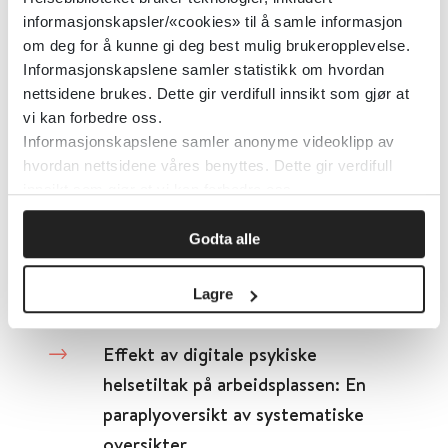
Detaljer
informasjonskapsler/«cookies» til å samle informasjon
om deg for å kunne gi deg best mulig brukeropplevelse.
Informasjonskapslene samler statistikk om hvordan
Effekt av gradert sykmelding vs.
nettsidene brukes. Dette gir verdifull innsikt som gjør at
full sykmelding på sykefravær og
vi kan forbedre oss.
arbeidstilknytning: En systematisk
Informasjonskapslene samler anonyme videoklipp av
hvordan nettsidene våres benyttes. Dette gir verdifull
kartleggingsoversikt
innsikt som gjør at vi kan forbedre oss.
Folkehelseinstituttet (FHI)
2018
Godta alle
Detaljer
Lagre
Effekt av digitale psykiske
helsetiltak på arbeidsplassen: En
paraplyoversikt av systematiske
oversikter