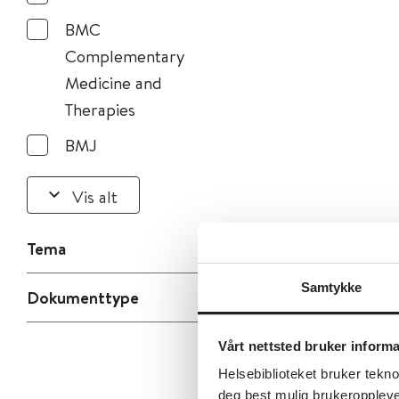
BMC
Complementary
Medicine and
Therapies
BMJ
Vis alt
Tema
Samtykke
Dokumenttype
Vårt nettsted bruker inform
Helsebiblioteket bruker tekno
deg best mulig brukeroppleve