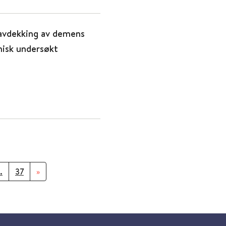
avdekking av demens
inisk undersøkt
.
37
»