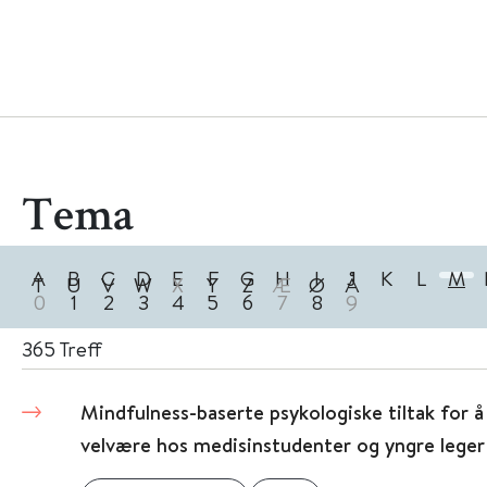
Tema
A
B
C
D
E
F
G
H
I
J
K
L
M
T
U
V
W
X
Y
Z
Æ
Ø
Å
0
1
2
3
4
5
6
7
8
9
365
Treff
Mindfulness-baserte psykologiske tiltak for å
velvære hos medisinstudenter og yngre leger