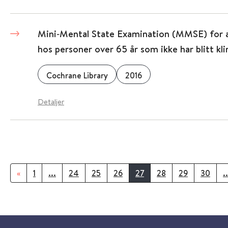
Mini‐Mental State Examination (MMSE) for 
hos personer over 65 år som ikke har blitt kl
Cochrane Library
2016
Detaljer
«
1
...
24
25
26
27
28
29
30
..