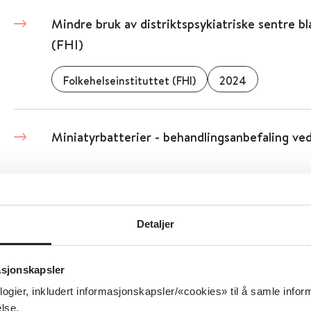
Mindre bruk av distriktspsykiatriske sentre b
(FHI)
Folkehelseinstituttet (FHI)
2024
Miniatyrbatterier - behandlingsanbefaling ved
Minipiller er mer effektive enn tidligere anta
Detaljer
Contemporary Ob/gyn
2023
asjonskapsler
logier, inkludert informasjonskapsler/«cookies» til å samle info
Mini-Cog for påvisning av demens i primærh
lse.