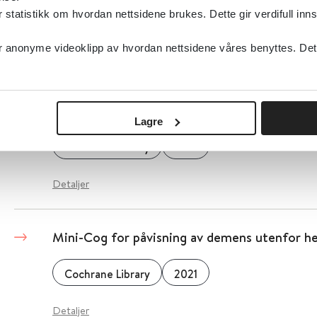
tatistikk om hvordan nettsidene brukes. Dette gir verdifull inns
Cochrane Library
2021
anonyme videoklipp av hvordan nettsidene våres benyttes. Dette 
Detaljer
Mini-Cog for påvisning av demens i spesialis
Lagre
Cochrane Library
2021
Detaljer
Mini-Cog for påvisning av demens utenfor he
Cochrane Library
2021
Detaljer