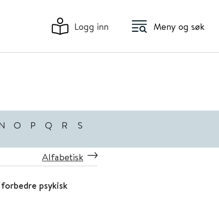
Logg inn
Meny og søk
N
O
P
Q
R
S
Alfabetisk
 forbedre psykisk