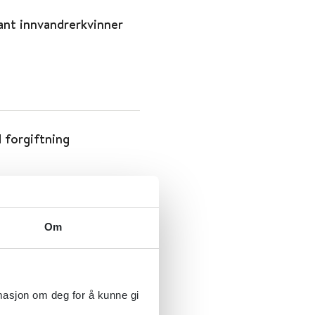
lant innvandrerkvinner
 forgiftning
tt
Om
rmasjon om deg for å kunne gi
elsetjenesten