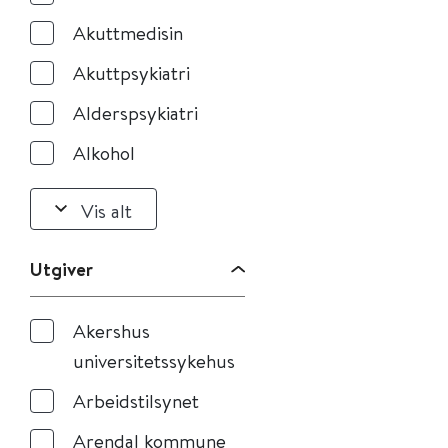
Akuttmedisin
Akuttpsykiatri
Alderspsykiatri
Alkohol
Vis alt
Utgiver
Akershus
universitetssykehus
Arbeidstilsynet
Arendal kommune