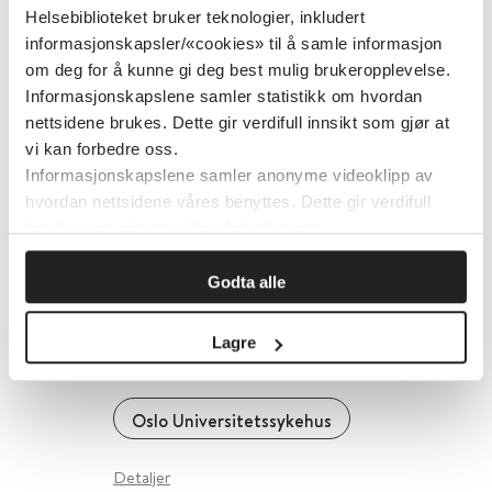
Helsebiblioteket bruker teknologier, inkludert
Sykepleien
informasjonskapsler/«cookies» til å samle informasjon
om deg for å kunne gi deg best mulig brukeropplevelse.
Detaljer
Informasjonskapslene samler statistikk om hvordan
nettsidene brukes. Dette gir verdifull innsikt som gjør at
vi kan forbedre oss.
Blod i oppslagsverket UpToDate
Informasjonskapslene samler anonyme videoklipp av
hvordan nettsidene våres benyttes. Dette gir verdifull
UpToDate
innsikt som gjør at vi kan forbedre oss.
Detaljer
Godta alle
Lagre
Blodbanken i Oslo
Oslo Universitetssykehus
Detaljer