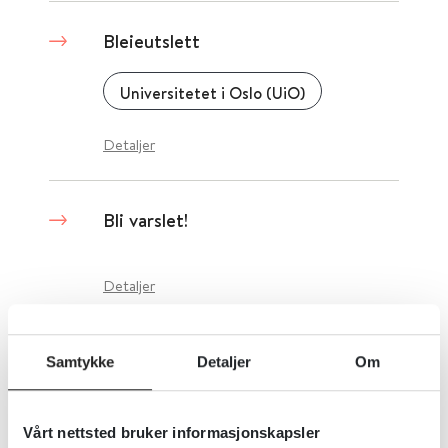
Bleieutslett
Universitetet i Oslo (UiO)
Detaljer
Bli varslet!
Detaljer
Blir sykehjemsbeboere frarøvet
Samtykke
Detaljer
Om
noe livsviktig gjennom dagens
arkitektur
Vårt nettsted bruker informasjonskapsler