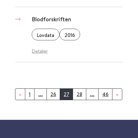
Blodforskriften
Lovdata
2016
Detaljer
«
1
...
26
27
28
...
46
»