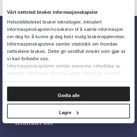
Vårt nettsted bruker informasjonskapsler
Helsebiblioteket bruker teknologier, inkludert
informasjonskapsler/«cookies» til å samle informasjon
Om oss
om deg for å kunne gi deg best mulig brukeropplevelse.
Informasjonskapslene samler statistikk om hvordan
nettsidene brukes. Dette gir verdifull innsikt som gjør at
Om Helsebiblioteket
vi kan forbedre oss.
Informasjonskapslene samler anonyme videoklipp av
Personvern og informasjonskapsler
hvordan nettsidene våres benyttes. Dette gir verdifull
Tilgjengelighetserklæring
innsikt som gjør at vi kan forbedre oss.
Information in English
Godta alle
Bilder fra Colourbox.com
Lagre
Kontakt oss