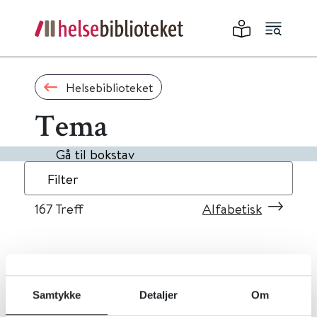
Helsebiblioteket
Tema
Gå til bokstav
Filter
167
Treff
Alfabetisk
«
1
...
13
14
15
16
17
»
Samtykke
Detaljer
Om