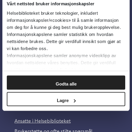
Vårt nettsted bruker informasjonskapsler
Helsebiblioteket bruker teknologier, inkludert
Om oss
informasjonskapsler/«cookies» til å samle informasjon
om deg for å kunne gi deg best mulig brukeropplevelse.
Informasjonskapslene samler statistikk om hvordan
Om Helsebiblioteket
nettsidene brukes. Dette gir verdifull innsikt som gjør at
Personvern og informasjonskapsler
vi kan forbedre oss.
Informasjonskapslene samler anonyme videoklipp av
Tilgjengelighetserklæring
hvordan nettsidene våres benyttes. Dette gir verdifull
Information in English
innsikt som gjør at vi kan forbedre oss.
Bilder fra Colourbox.com
Godta alle
Lagre
Kontakt oss
Ansatte i Helsebiblioteket
Brukerstøtte og ofte stilte spørsmål