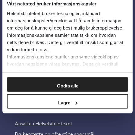
Vårt nettsted bruker informasjonskapsler
Helsebiblioteket bruker teknologier, inkludert
Om oss
informasjonskapsler/«cookies» til å samle informasjon
om deg for å kunne gi deg best mulig brukeropplevelse.
Informasjonskapslene samler statistikk om hvordan
Om Helsebiblioteket
nettsidene brukes. Dette gir verdifull innsikt som gjør at
Personvern og informasjonskapsler
vi kan forbedre oss.
Informasjonskapslene samler anonyme videoklipp av
Tilgjengelighetserklæring
hvordan nettsidene våres benyttes. Dette gir verdifull
Information in English
innsikt som gjør at vi kan forbedre oss.
Bilder fra Colourbox.com
Godta alle
Lagre
Kontakt oss
Ansatte i Helsebiblioteket
Brukerstøtte og ofte stilte spørsmål