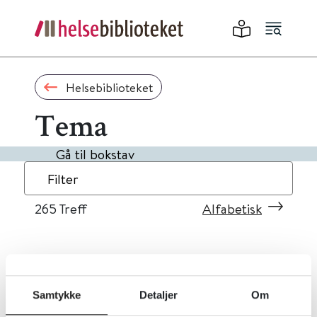
Helsebiblioteket
Tema
Gå til bokstav
Filter
265
Treff
Alfabetisk
«
1
...
23
24
25
26
27
»
Samtykke
Detaljer
Om