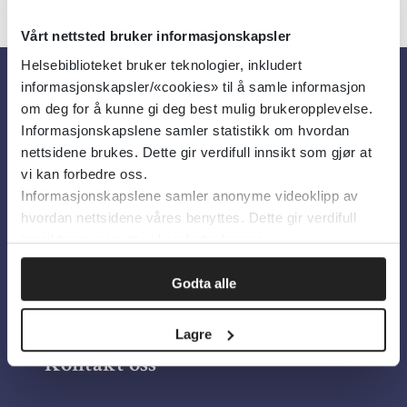
Vårt nettsted bruker informasjonskapsler
Helsebiblioteket bruker teknologier, inkludert
informasjonskapsler/«cookies» til å samle informasjon
Om oss
om deg for å kunne gi deg best mulig brukeropplevelse.
Informasjonskapslene samler statistikk om hvordan
nettsidene brukes. Dette gir verdifull innsikt som gjør at
Om Helsebiblioteket
vi kan forbedre oss.
Informasjonskapslene samler anonyme videoklipp av
Personvern og informasjonskapsler
hvordan nettsidene våres benyttes. Dette gir verdifull
Tilgjengelighetserklæring
innsikt som gjør at vi kan forbedre oss.
Information in English
Godta alle
Bilder fra Colourbox.com
Lagre
Kontakt oss