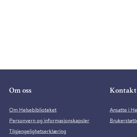
Om oss
Kontakt 
Om Helsebiblioteket
Ansatte i He
Personvern og informasjonskapsler
Brukerstøtte
Tilgjengelighetserklæring