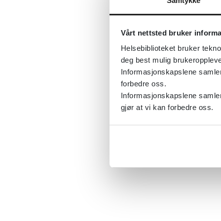
Samtykke
Vårt nettsted bruker inform
Helsebiblioteket bruker tekno
deg best mulig brukeroppleve
Informasjonskapslene samler s
forbedre oss.
Informasjonskapslene samler 
gjør at vi kan forbedre oss.