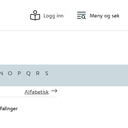
Logg inn
Meny og søk
N
O
P
Q
R
S
Alfabetisk
falinger