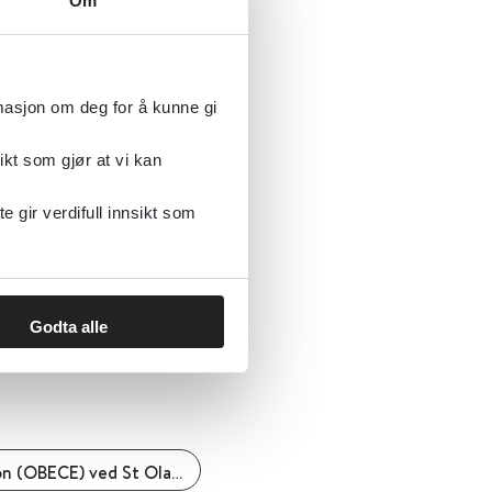
Om
n
rmasjon om deg for å kunne gi
ikt som gjør at vi kan
gir verdifull innsikt som
Godta alle
Regionalt senter for fedmeforskning og innovasjon (OBECE) ved St Olavs hospital