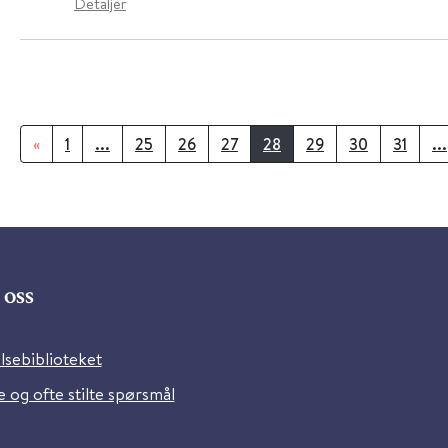
Detaljer
«
1
...
25
26
27
28
29
30
31
...
oss
lsebiblioteket
 og ofte stilte spørsmål