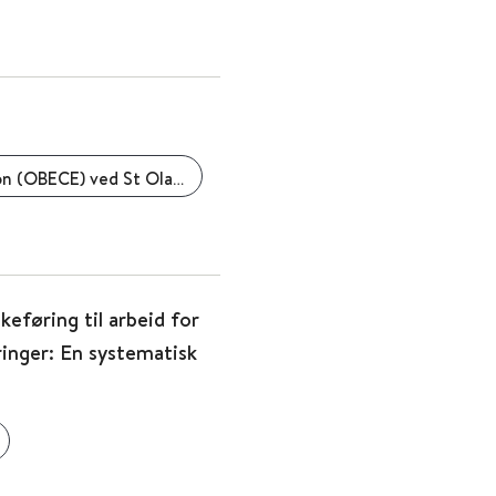
Regionalt senter for fedmeforskning og innovasjon (OBECE) ved St Olavs hospital
keføring til arbeid for
inger: En systematisk