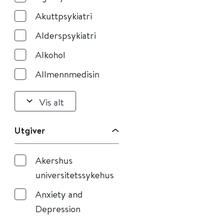
Akuttpsykiatri
Alderspsykiatri
Alkohol
Allmennmedisin
Vis alt
Utgiver
Akershus
universitetssykehus
Anxiety and
Depression