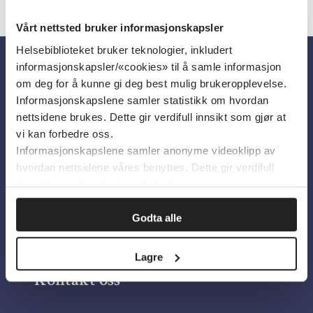
Vårt nettsted bruker informasjonskapsler
Helsebiblioteket bruker teknologier, inkludert
informasjonskapsler/«cookies» til å samle informasjon
Om oss
om deg for å kunne gi deg best mulig brukeropplevelse.
Informasjonskapslene samler statistikk om hvordan
nettsidene brukes. Dette gir verdifull innsikt som gjør at
Om Helsebiblioteket
vi kan forbedre oss.
Informasjonskapslene samler anonyme videoklipp av
Personvern og informasjonskapsler
hvordan nettsidene våres benyttes. Dette gir verdifull
Tilgjengelighetserklæring
innsikt som gjør at vi kan forbedre oss.
Information in English
Godta alle
Bilder fra Colourbox.com
Lagre
Kontakt oss