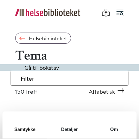
Helsebiblioteket
Tema
Gå til bokstav
Filter
150
Treff
Alfabetisk
«
1
...
11
12
13
14
15
»
Samtykke
Detaljer
Om